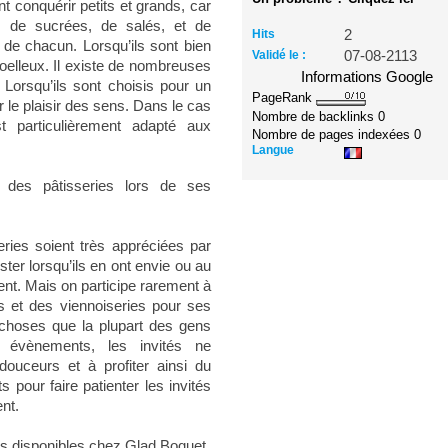
t conquérir petits et grands, car
e de sucrées, de salés, et de
Hits
2
 de chacun. Lorsqu’ils sont bien
Validé le :
07-08-2113
 moelleux. Il existe de nombreuses
Informations Google
. Lorsqu’ils sont choisis pour un
PageRank
 le plaisir des sens. Dans le cas
Nombre de backlinks
0
st particulièrement adapté aux
Nombre de pages indexées
0
Langue
et des pâtisseries lors de ses
eries soient très appréciées par
ter lorsqu’ils en ont envie ou au
nt. Mais on participe rarement à
s et des viennoiseries pour ses
choses que la plupart des gens
 évènements, les invités ne
ouceurs et à profiter ainsi du
 pour faire patienter les invités
nt.
ies disponibles chez Glad Boquet