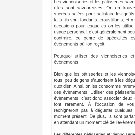
Les viennoiseries et les pâtisseries saven
elles sont savoureuses. On en trouv
sucrées salées pour satisfaire les goûts
faits, ils sont fondants, croustillants, et
occasions pour lesquelles on les utilise
usage personnel, c’est généralement pour
contraire, ce genre de spécialités e
évènements où l’on reçoit.
Pourquoi utiliser des viennoiseries 
évènements
Bien que les pâtisseries et les viennois
tous, peu de gens s’autorisent à les dégus
quotidien. Ainsi, on les consomme rareme
des évènements. Utiliser des pâtisserie
évènements, c’est donc associer deux 
font rarement. À l’occasion de vos
rechigneront pas à déguster quelques d
moment présent. De plus, ils sont parfaits
en attendant un moment clé de l’évèneme
Les différentes pâtisseries et viennoiser