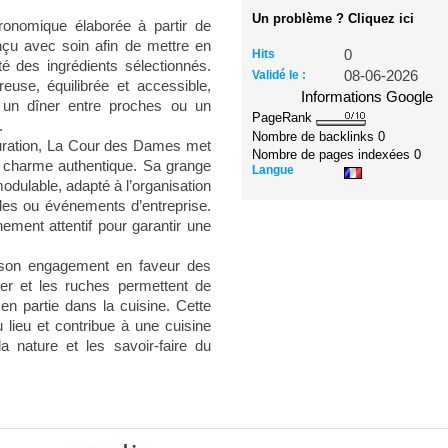
Un problème ? Cliquez ici
ronomique élaborée à partir de
nçu avec soin afin de mettre en
Hits
0
ité des ingrédients sélectionnés.
Validé le :
08-06-2026
euse, équilibrée et accessible,
Informations Google
, un dîner entre proches ou un
PageRank
.
Nombre de backlinks
0
uration, La Cour des Dames met
Nombre de pages indexées
0
u charme authentique. Sa grange
Langue
dulable, adapté à l’organisation
ales ou événements d’entreprise.
ment attentif pour garantir une
r son engagement en faveur des
ger et les ruches permettent de
 en partie dans la cuisine. Cette
du lieu et contribue à une cuisine
a nature et les savoir-faire du