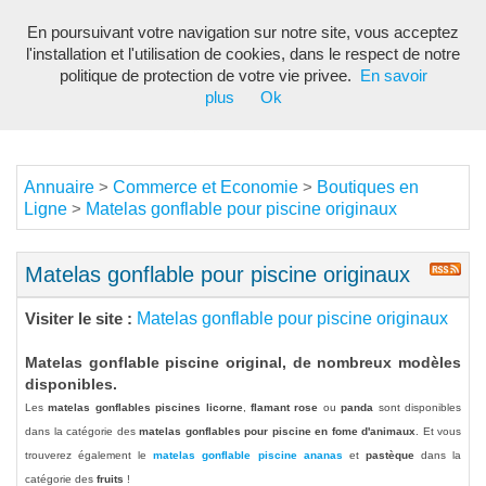
En poursuivant votre navigation sur notre site, vous acceptez
Toggl
l'installation et l'utilisation de cookies, dans le respect de notre
navig
politique de protection de votre vie privee.
En savoir
plus
Ok
Annuaire
Commerce et Economie
Boutiques en
>
>
Ligne
Matelas gonflable pour piscine originaux
>
Matelas gonflable pour piscine originaux
Matelas gonflable pour piscine originaux
Visiter le site :
Matelas gonflable piscine original, de nombreux modèles
disponibles.
Les
matelas gonflables piscines licorne
,
flamant rose
ou
panda
sont disponibles
dans la catégorie des
matelas gonflables pour piscine en fome d'animaux
. Et vous
trouverez également le
matelas gonflable piscine ananas
et
pastèque
dans la
catégorie des
fruits
!