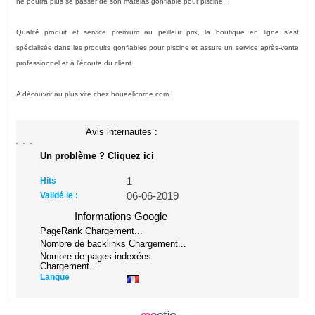
ne pourra plus se passer de son
matelas gonflable pour piscine
!
Qualité produit et service premium au peilleur prix, la
boutique en ligne
s'est
spécialisée dans les
produits gonflables pour piscine
et assure un service après-vente
professionnel et à l'écoute du client.
A découvrir au plus vite chez
boueelicorne.com !
Avis internautes :
Un problème ? Cliquez ici
Hits
1
Validé le :
06-06-2019
Informations Google
PageRank
Chargement...
Nombre de backlinks
Chargement...
Nombre de pages indexées
Chargement...
Langue