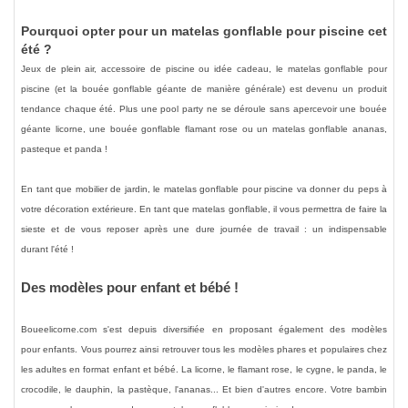
Pourquoi opter pour un matelas gonflable pour piscine cet
été ?
Jeux de plein air
,
accessoire de piscine
ou
idée cadeau
,
le matelas gonflable pour
piscine
(et la
bouée gonflable géante
de manière générale) est devenu un produit
tendance chaque
été
. Plus une
pool party
ne se déroule sans apercevoir une
bouée
géante licorne
, une
bouée gonflable flamant rose
ou un
matelas gonflable ananas,
pasteque et panda
!
En tant que
mobilier de jardin
, le
matelas gonflable pour piscine
va donner du peps à
votre
décoration extérieure
. En tant que
matelas gonflable
, il vous permettra de faire la
sieste et de vous reposer après une dure journée de travail : un indispensable
durant
l'été
!
Des modèles pour enfant et bébé !
Boueelicorne.com s'est depuis diversifiée en proposant également des modèles
pour
enfants
. Vous pourrez ainsi retrouver tous les modèles phares et populaires chez
les
adultes
en format
enfant et bébé
. La
licorne, le flamant rose, le cygne, le panda, le
crocodile, le dauphin, la pastèque, l'ananas
... Et bien d'autres encore. Votre bambin