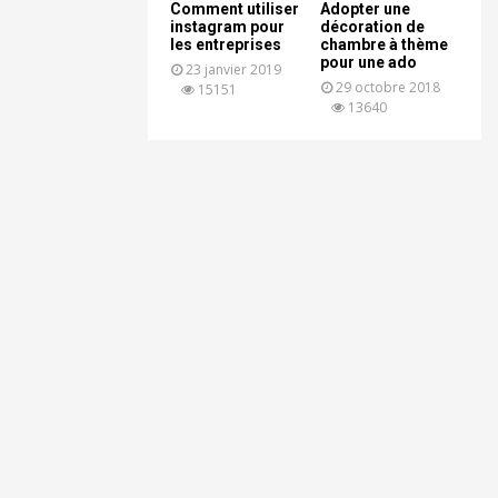
Comment utiliser
Adopter une
instagram pour
décoration de
les entreprises
chambre à thème
pour une ado
23 janvier 2019
29 octobre 2018
15151
13640