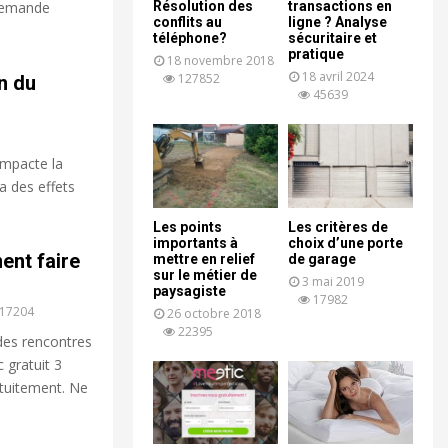
 demande
Résolution des
transactions en
conflits au
ligne ? Analyse
téléphone?
sécuritaire et
pratique
18 novembre 2018
18 avril 2024
127852
n du
45639
impacte la
ra des effets
Les points
Les critères de
importants à
choix d’une porte
ent faire
mettre en relief
de garage
sur le métier de
3 mai 2019
paysagiste
17982
17204
26 octobre 2018
22395
des rencontres
 gratuit 3
atuitement. Ne