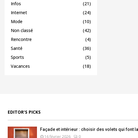
Infos
(21)
Internet
(24)
Mode
(10)
Non classé
(42)
Rencontre
(4)
Santé
(36)
Sports
(5)
Vacances
(18)
EDITOR'S PICKS
Façade et intérieur : choisir des volets qui font 
16 février 2026
0