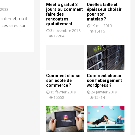
Meetic gratuit 3
Quelles taille et
jours ou comment
épaisseur choisir
2933
faire des
pour son
internet, où il
rencontres
matelas ?
gratuitement
 ces sites sur
19 mai 2019
3 novembre 2018
16116
17204
Comment choisir
Comment choisir
son école de
son hébergement
commerce ?
wordpress ?
15 février 2019
24 janvier 2019
15558
15414