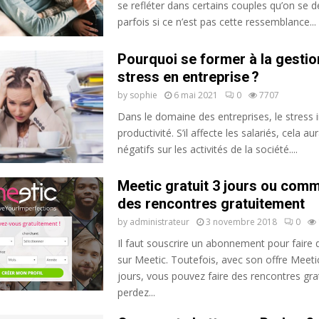
se refléter dans certains couples qu’on se
parfois si ce n’est pas cette ressemblance...
Pourquoi se former à la gestio
stress en entreprise ?
by
sophie
6 mai 2021
0
7707
Dans le domaine des entreprises, le stress 
productivité. S’il affecte les salariés, cela au
négatifs sur les activités de la société....
Meetic gratuit 3 jours ou comm
des rencontres gratuitement
by
administrateur
3 novembre 2018
0
Il faut souscrire un abonnement pour faire 
sur Meetic. Toutefois, avec son offre Meetic
jours, vous pouvez faire des rencontres gr
perdez...