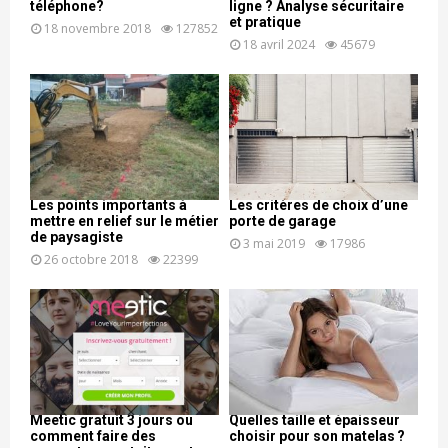
téléphone?
ligne ? Analyse sécuritaire
et pratique
18 novembre 2018
127852
18 avril 2024
45679
Les points importants à
Les critères de choix d’une
mettre en relief sur le métier
porte de garage
de paysagiste
3 mai 2019
17986
26 octobre 2018
22399
Meetic gratuit 3 jours ou
Quelles taille et épaisseur
comment faire des
choisir pour son matelas ?