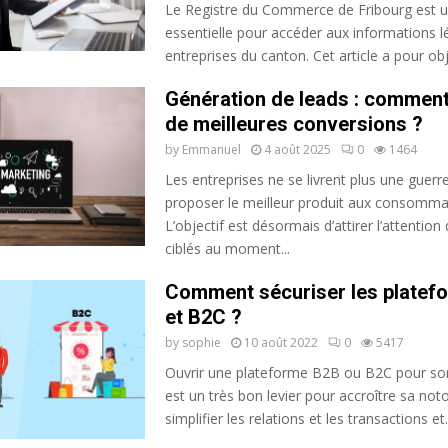
Le Registre du Commerce de Fribourg est 
essentielle pour accéder aux informations l
entreprises du canton. Cet article a pour obje
Génération de leads : comment
de meilleures conversions ?
by
Emmanuel
4 août 2025
0
1464
Les entreprises ne se livrent plus une guerr
proposer le meilleur produit aux consomma
L’objectif est désormais d’attirer l’attention 
ciblés au moment...
Comment sécuriser les platef
et B2C ?
by
sophie
10 août 2022
0
5417
Ouvrir une plateforme B2B ou B2C pour son
est un très bon levier pour accroître sa noto
simplifier les relations et les transactions et..