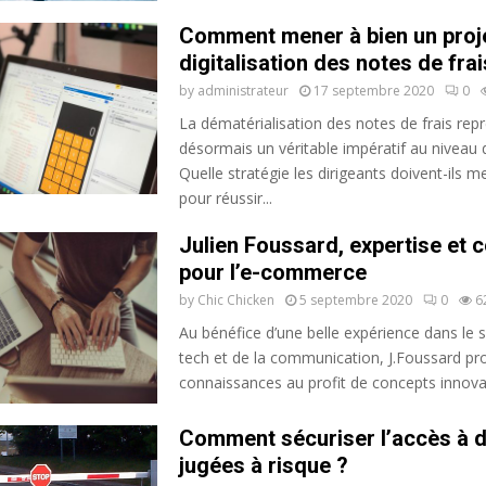
Comment mener à bien un proj
digitalisation des notes de frai
by
administrateur
17 septembre 2020
0
La dématérialisation des notes de frais rep
désormais un véritable impératif au niveau d
Quelle stratégie les dirigeants doivent-ils m
pour réussir...
Julien Foussard, expertise et c
pour l’e-commerce
by
Chic Chicken
5 septembre 2020
0
6
Au bénéfice d’une belle expérience dans le s
tech et de la communication, J.Foussard p
connaissances au profit de concepts innovan
Comment sécuriser l’accès à 
jugées à risque ?