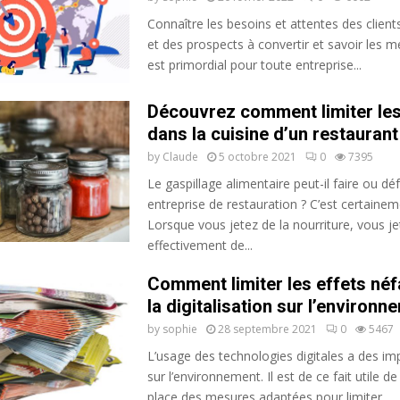
Connaître les besoins et attentes des client
et des prospects à convertir et savoir les me
est primordial pour toute entreprise...
Découvrez comment limiter le
dans la cuisine d’un restaurant
by
Claude
5 octobre 2021
0
7395
Le gaspillage alimentaire peut-il faire ou dé
entreprise de restauration ? C’est certainem
Lorsque vous jetez de la nourriture, vous je
effectivement de...
Comment limiter les effets né
la digitalisation sur l’environn
by
sophie
28 septembre 2021
0
5467
L’usage des technologies digitales a des im
sur l’environnement. Il est de ce fait utile d
place des mesures adaptées pour limiter...