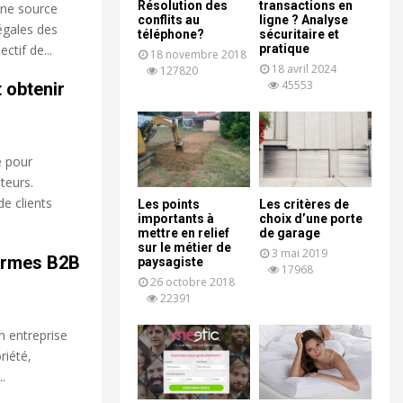
Résolution des
transactions en
une source
conflits au
ligne ? Analyse
égales des
téléphone?
sécuritaire et
ctif de...
pratique
18 novembre 2018
18 avril 2024
127820
45553
 obtenir
e pour
teurs.
de clients
Les points
Les critères de
importants à
choix d’une porte
mettre en relief
de garage
sur le métier de
3 mai 2019
ormes B2B
paysagiste
17968
26 octobre 2018
22391
 entreprise
riété,
.