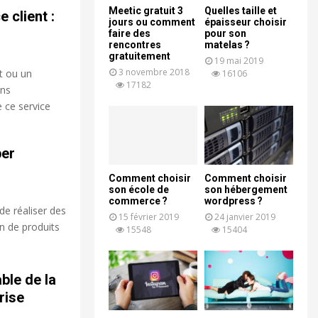
Meetic gratuit 3
Quelles taille et
 client :
jours ou comment
épaisseur choisir
faire des
pour son
rencontres
matelas ?
gratuitement
19 mai 2019
3 novembre 2018
it ou un
16106
17182
ons
 ce service
per
Comment choisir
Comment choisir
son école de
son hébergement
commerce ?
wordpress ?
 de réaliser des
15 février 2019
24 janvier 2019
n de produits
15548
15404
ble de la
rise