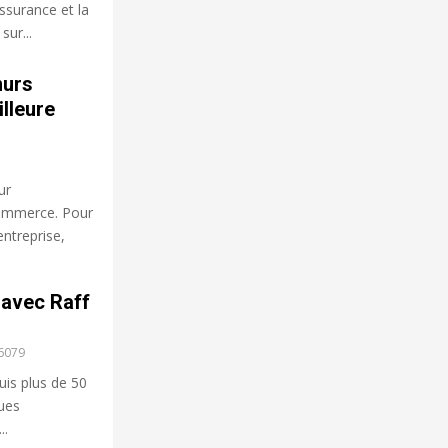
ssurance et la
sur...
murs
lleure
ur
commerce. Pour
ntreprise,
 avec Raff
6079
puis plus de 50
nues
..