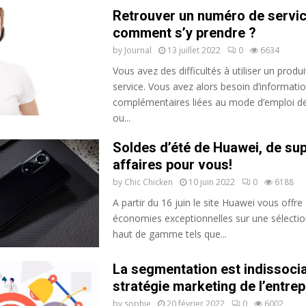
Retrouver un numéro de service
comment s’y prendre ?
by
Journal
13 juillet 2022
0
6634
Vous avez des difficultés à utiliser un produ
service. Vous avez alors besoin d’informati
complémentaires liées au mode d’emploi de
ou...
Soldes d’été de Huawei, de su
affaires pour vous!
by
Chic Chicken
10 juin 2022
0
6188
A partir du 16 juin le site Huawei vous offre
économies exceptionnelles sur une sélectio
haut de gamme tels que...
La segmentation est indissocia
stratégie marketing de l’entrep
by
sophie
20 février 2022
0
6002