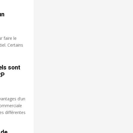
un
 faire le
iel. Certains
els sont
RP
vantages d’un
commerciale
es différentes
 de