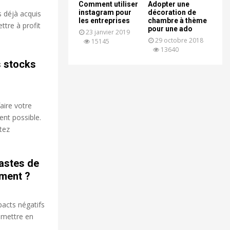
Comment utiliser
Adopter une
instagram pour
décoration de
s déjà acquis
les entreprises
chambre à thème
ttre à profit
pour une ado
23 janvier 2019
29 octobre 2018
15145
13640
s stocks
faire votre
ent possible.
tez
fastes de
ement ?
pacts négatifs
e mettre en