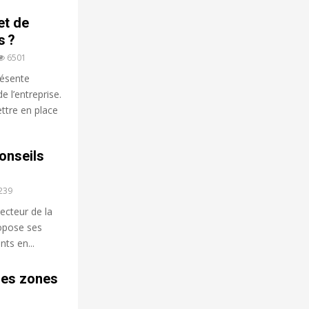
et de
s ?
6501
résente
e l’entreprise.
ettre en place
onseils
239
ecteur de la
ropose ses
ts en...
des zones