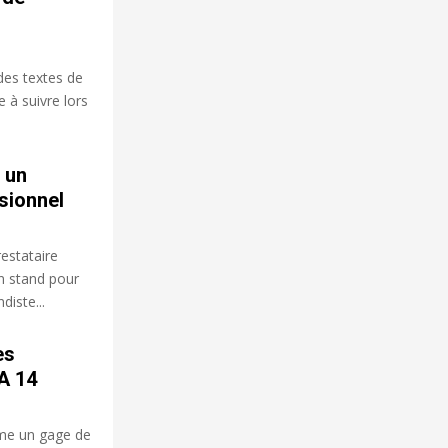
des textes de
e à suivre lors
 un
sionnel
estataire
un stand pour
iste...
es
WA 14
mme un gage de