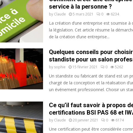
service à la personne ?
by
Claude
5 mars 2021
0
6234
La création d’une entreprise est soumise à 
la législation. Cet article résume la démarch
de la création d’une entreprise...
Quelques conseils pour choisir
standiste pour un salon profes
by
sophie
15 février 2021
0
5262
Un standiste ou fabricant de stand est un pr
chargé de la conception et la réalisation d’
un événement professionnel. Choisir un stand
Ce qu’il faut savoir à propos d
certifications BSI PAS 68 et I
by
Claude
20 janvier 2021
0
6174
Une certification peut être considérée co