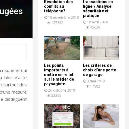
Résolution des
transactions en
conflits au
ligne ? Analyse
jugées
téléphone?
sécuritaire et
pratique
18 novembre 2018
18 avril 2024
127852
45639
Les points
Les critères de
 risque et qui
importants à
choix d’une porte
mettre en relief
de garage
u bien d’acte
sur le métier de
3 mai 2019
paysagiste
et surtout des
17982
26 octobre 2018
ce d’une mesure
22395
se distinguent