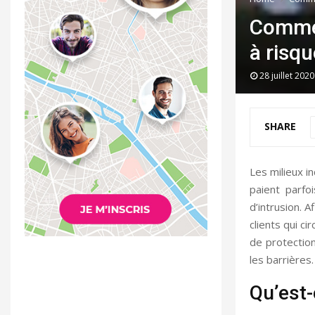
Commen
à risqu
28 juillet 2020
SHARE
Les milieux i
paient parfo
d’intrusion. 
clients qui ci
de protection
les barrières
Qu’est-