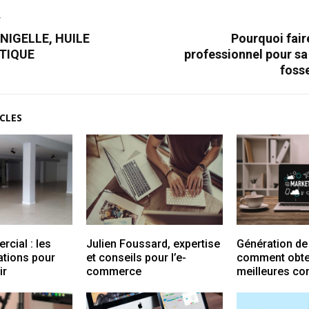
T
 NIGELLE, HUILE
Pourquoi fair
TIQUE
professionnel pour sa
foss
CLES
cial : les
Julien Foussard, expertise
Génération de 
tions pour
et conseils pour l’e-
comment obte
ir
commerce
meilleures co