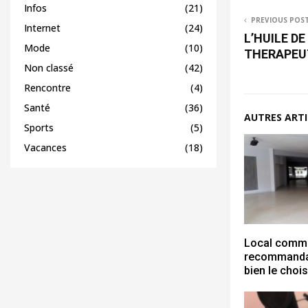
Infos
(21)
PREVIOUS POS
Internet
(24)
L’HUILE DE
Mode
(10)
THERAPEU
Non classé
(42)
Rencontre
(4)
Santé
(36)
AUTRES ARTI
Sports
(5)
Vacances
(18)
Local commer
recommanda
bien le chois