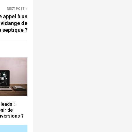
NEXT POST
e appel à un
 vidange de
e septique ?
leads :
nir de
nversions ?