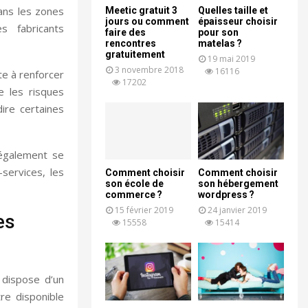
dans les zones
Meetic gratuit 3
Quelles taille et
jours ou comment
épaisseur choisir
s fabricants
faire des
pour son
rencontres
matelas ?
gratuitement
19 mai 2019
3 novembre 2018
16116
te à renforcer
17202
e les risques
dire certaines
t également se
services, les
Comment choisir
Comment choisir
son école de
son hébergement
commerce ?
wordpress ?
15 février 2019
24 janvier 2019
es
15558
15414
 dispose d’un
re disponible