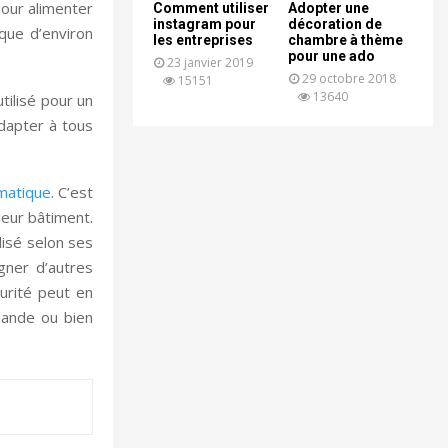
Pour alimenter
Comment utiliser
Adopter une
instagram pour
décoration de
ique d’environ
les entreprises
chambre à thème
pour une ado
23 janvier 2019
29 octobre 2018
15151
13640
tilisé pour un
adapter à tous
omatique
. C’est
leur bâtiment.
lisé selon ses
gner d’autres
curité peut en
mande ou bien