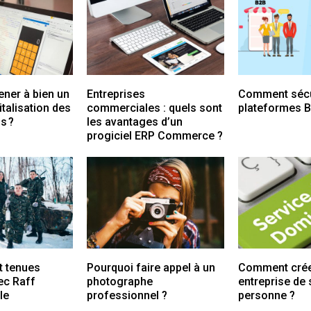
er à bien un
Entreprises
Comment sécu
italisation des
commerciales : quels sont
plateformes B
s ?
les avantages d’un
progiciel ERP Commerce ?
t tenues
Pourquoi faire appel à un
Comment crée
vec Raff
photographe
entreprise de 
le
professionnel ?
personne ?