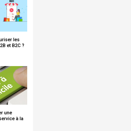
riser les
2B et B2C ?
r une
service à la