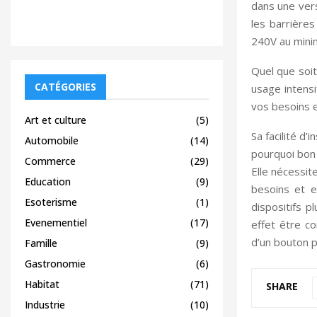
dans une vers
les barrières
240V au mini
Quel que soit
CATÉGORIES
usage intensi
vos besoins e
Art et culture
(5)
Sa facilité d’
Automobile
(14)
pourquoi bon 
Commerce
(29)
Elle nécessit
Education
(9)
besoins et e
Esoterisme
(1)
dispositifs p
Evenementiel
(17)
effet être c
d’un bouton p
Famille
(9)
Gastronomie
(6)
Habitat
(71)
SHARE
Industrie
(10)