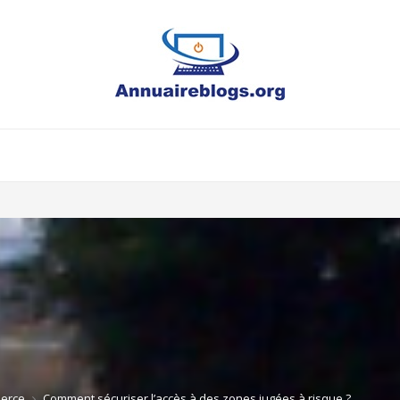
erce
Comment sécuriser l’accès à des zones jugées à risque ?