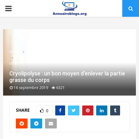
PRIMARY
MENU
Home
Santé
Cryolipolyse : un bon moyen d’enlever la partie grasse du
corps
Cryolipolyse : un bon moyen d’enlever la partie
grasse du corps
16 septembre 2019
6321
SHARE
0