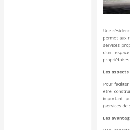
Une résidence
permet aux ré
services pro
d’un espace
propriétaires
Les aspects 
Pour facilite
être constru
important p
(services de s
Les avantag