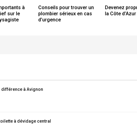
mportants à
Conseils pour trouver un
Devenez propr
ief sur le
plombier sérieux en cas
la Côte d’Azur
ysagiste
d’urgence
la différence à Avignon
toilette à dévidage central