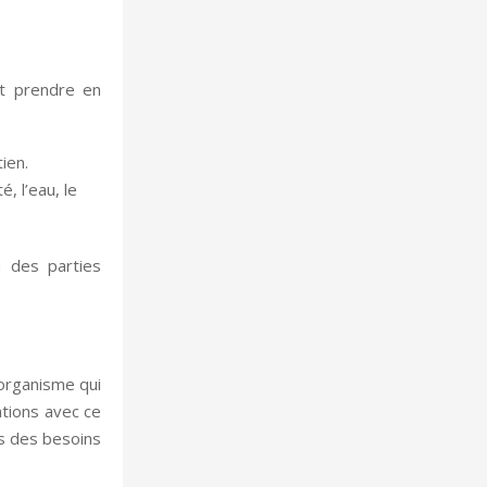
ut prendre en
ien.
, l’eau, le
n des parties
 organisme qui
ations avec ce
es des besoins