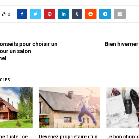
0
T
nseils pour choisir un
Bien hiverner
our un salon
nel
CLES
ne fuste : ce
Devenez propriétaire d’un
Le bon choix d