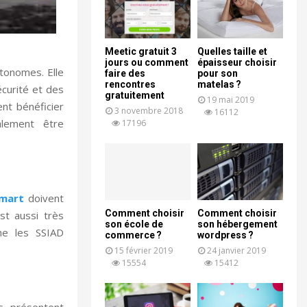
Meetic gratuit 3
Quelles taille et
jours ou comment
épaisseur choisir
utonomes. Elle
faire des
pour son
rencontres
matelas ?
écurité et des
gratuitement
19 mai 2019
nt bénéficier
3 novembre 2018
16112
alement être
17196
amart
doivent
Comment choisir
Comment choisir
st aussi très
son école de
son hébergement
me les SSIAD
commerce ?
wordpress ?
15 février 2019
24 janvier 2019
15554
15412