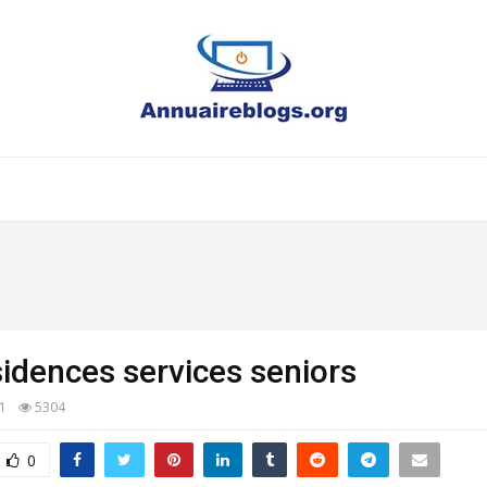
sidences services seniors
21
5304
0