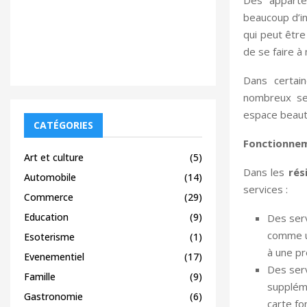
Des apparte
beaucoup d’int
qui peut être
de se faire à
Dans certai
nombreux ser
espace beaut
CATÉGORIES
Fonctionnem
Art et culture
(5)
Dans les
rés
Automobile
(14)
services :
Commerce
(29)
Education
(9)
Des serv
comme u
Esoterisme
(1)
à une pr
Evenementiel
(17)
Des serv
Famille
(9)
suppléme
Gastronomie
(6)
carte fo