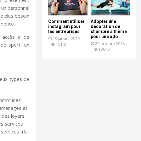
s présentent
et un personnel
me plus besoin
Comment utiliser
Adopter une
idence.
instagram pour
décoration de
les entreprises
chambre à thème
r accès à de
pour une ado
23 janvier 2019
29 octobre 2018
15147
 de sport, un
13640
deux types de
s communes
 aménagés et
x des loyers.
es services
services à la