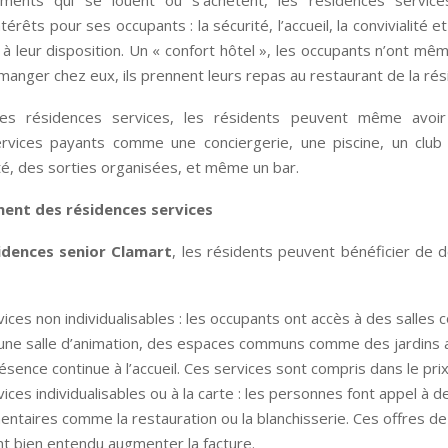
ments qui se louent ou s’achètent, les résidences service
érêts pour ses occupants : la sécurité, l’accueil, la convivialité 
 à leur disposition. Un « confort hôtel », les occupants n’ont mê
 manger chez eux, ils prennent leurs repas au restaurant de la rés
nes résidences services, les résidents peuvent même avoi
vices payants comme une conciergerie, une piscine, un club
é, des sorties organisées, et même un bar.
ent des résidences services
idences senior Clamart
, les résidents peuvent bénéficier de 
ices non individualisables : les occupants ont accès à des salle
ne salle d’animation, des espaces communs comme des jardins
ésence continue à l’accueil. Ces services sont compris dans le pri
ices individualisables ou à la carte : les personnes font appel à d
ntaires comme la restauration ou la blanchisserie. Ces offres de 
nt bien entendu augmenter la facture.