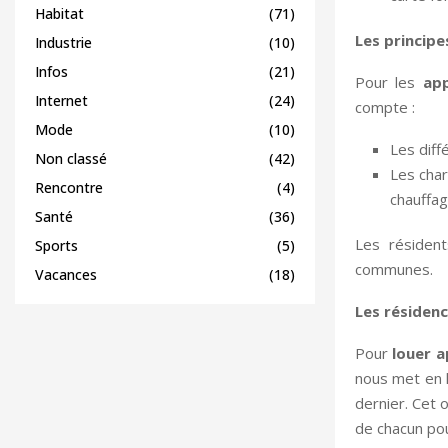
Habitat
(71)
Les princip
Industrie
(10)
Infos
(21)
Pour les
ap
Internet
(24)
compte :
Mode
(10)
Les diff
Non classé
(42)
Les char
Rencontre
(4)
chauffag
Santé
(36)
Les résident
Sports
(5)
communes.
Vacances
(18)
Les résidenc
Pour
louer 
nous met en l
dernier. Cet 
de chacun pou