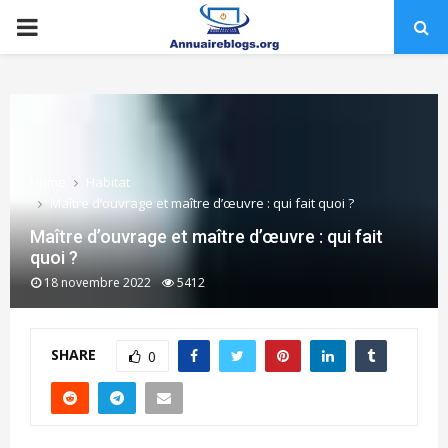
PRIMARY
MENU
Home
Habitat
Maître d’ouvrage et maître d’œuvre : qui fait quoi ?
Maître d’ouvrage et maître d’œuvre : qui fait
quoi ?
18 novembre 2022
5412
SHARE
0